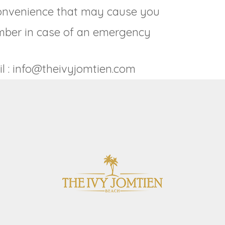
convenience that may cause you
mber in case of an emergency
l :
info@theivyjomtien.com